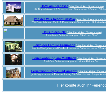
Hotel am Krebssee
(bitte hier klicken für mehr Infos)
34 Doppelzimmer / 8 Einzelzimmer / Seeterrasse / Saunen / Sola
Van der Valk Resort Linstow
(bitte hier klicken für mehr I
200 Ferienhäusern für 6 - 8 Personen 4-Sterne Hotel , Schwimmba
Haus "Seeblick"
(bitte hier klicken für mehr Infos)
2 moderne Ferienwohnungen, 85 m² und 30 m²
Fewo der Familie Graumann
(bitte hier klicken für mehr I
liegt im Waldgebiet am Ufer des Inselsees / Barlachmuseum / Boote
Ferienwohnung am Mühlbach
(bitte hier klicken für mehr 
2 schöne Ferienwohnungen an einem kleinen Bach
Ferienwohnung "Villa-Camenz"
(bitte hier klicken für mehr
großzügige moderne Ferienwohnung / 3 Schlafzimmern
/ super Auss
Hier könnte auch Ihr Ferienob