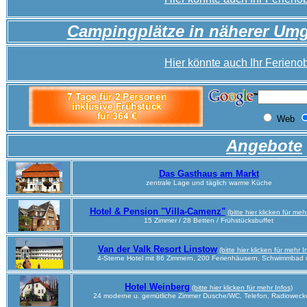
Campingplätze in näherer U
Hier könnte auch Ihr Ferienob
Angebote
Das Gasthaus am Markt
zentrale Lage und täglich warme Küche
Hotel & Pension "Villa-Camenz"
(bitte hier klicken für meh
15 Zimmer / 28 Betten / Frühstücksbuffet
Van der Valk Resort Linstow
(bitte hier klicken für mehr I
4-Sterne Hotel mit 86 Zimmern, 200 Ferienhäusern, Schwimmbad 
Hotel Weinberg
(bitte hier klicken für mehr Infos)
24 moderne u. gemütliche Zimmer Dusche/WC, Telefon, Radiowecke