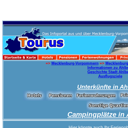
=>
Mecklenburg-Vorpommern
=>
Mecklenburg
Informationen zu Ahlb
Geschichte Stadt Ahlb
Ausflugsziele
Unterkünfte in
Ah
Campingplätze in
Hier könnte auch Ihr Ferienob