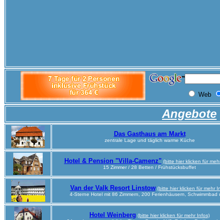
Angebote
Das Gasthaus am Markt
zentrale Lage und täglich warme Küche
Hotel & Pension "Villa-Camenz"
(bitte hier klicken für meh
15 Zimmer / 28 Betten / Frühstücksbuffet
Van der Valk Resort Linstow
(bitte hier klicken für mehr I
4-Sterne Hotel mit 86 Zimmern, 200 Ferienhäusern, Schwimmbad 
Hotel Weinberg
(bitte hier klicken für mehr Infos)