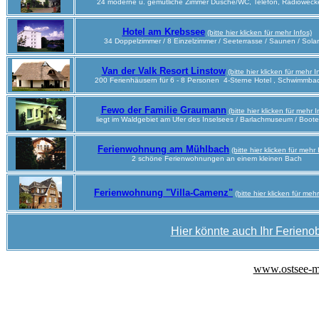
24 moderne u. gemütliche Zimmer Dusche/WC, Telefon, Radiowecke
Hotel am Krebssee
(bitte hier klicken für mehr Infos)
34 Doppelzimmer / 8 Einzelzimmer / Seeterrasse / Saunen / Sola
Van der Valk Resort Linstow
(bitte hier klicken für mehr I
200 Ferienhäusern für 6 - 8 Personen 4-Sterne Hotel , Schwimmba
Fewo der Familie Graumann
(bitte hier klicken für mehr I
liegt im Waldgebiet am Ufer des Inselsees / Barlachmuseum / Boote
Ferienwohnung am Mühlbach
(bitte hier klicken für mehr 
2 schöne Ferienwohnungen an einem kleinen Bach
Ferienwohnung "Villa-Camenz"
(bitte hier klicken für mehr
Hier könnte auch Ihr Ferienob
www.ostsee-m