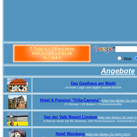
Angebote
Das Gasthaus am Markt
zentrale Lage und täglich warme Küche
Hotel & Pension "Villa-Camenz"
(bitte hier klicken für meh
15 Zimmer / 28 Betten / Frühstücksbuffet
Van der Valk Resort Linstow
(bitte hier klicken für mehr I
4-Sterne Hotel mit 86 Zimmern, 200 Ferienhäusern, Schwimmbad 
Hotel Weinberg
(bitte hier klicken für mehr Infos)