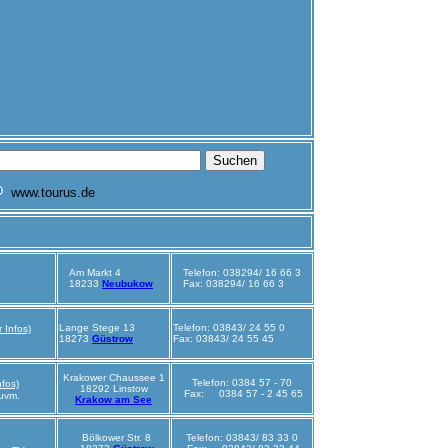
Am Markt 4
Telefon: 038294/ 16 66 3
18233
Neubukow
Fax:
038294/ 16 66 3
Lange Stege 13
Telefon: 03843/ 24 55 0
r Infos)
18273
Güstrow
Fax: 03843/ 24 55 45
Krakower Chaussee 1
Telefon: 0384 57 - 70
nfos)
18292 Linstow
Fax: 0384 57 - 2 45 65
uvm.
Krakow am See
Bölkower Str. 8
Telefon: 03843/ 83 33 0