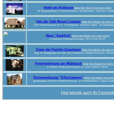
Hotel am Krebssee
(bitte hier klicken für mehr Infos)
34 Doppelzimmer / 8 Einzelzimmer / Seeterrasse / Saunen / Sola
Van der Valk Resort Linstow
(bitte hier klicken für mehr I
200 Ferienhäusern für 6 - 8 Personen 4-Sterne Hotel , Schwimmba
Haus "Seeblick"
(bitte hier klicken für mehr Infos)
2 moderne Ferienwohnungen, 85 m² und 30 m²
Fewo der Familie Graumann
(bitte hier klicken für mehr I
liegt im Waldgebiet am Ufer des Inselsees / Barlachmuseum / Boote
Ferienwohnung am Mühlbach
(bitte hier klicken für mehr 
2 schöne Ferienwohnungen an einem kleinen Bach
Ferienwohnung "Villa-Camenz"
(bitte hier klicken für mehr
großzügige moderne Ferienwohnung / 3 Schlafzimmern
/ super Auss
Hier könnte auch Ihr Ferienob