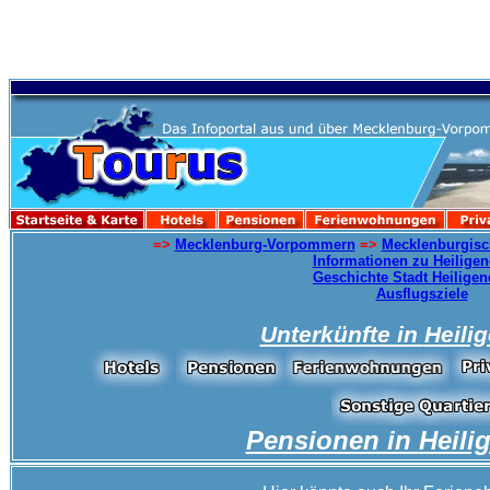
=>
Mecklenburg-Vorpommern
=>
Mecklenburgisc
Informationen zu Heilig
Geschichte Stadt Heilig
Ausflugsziele
Unterkünfte in
Heil
Pensionen in
Heil