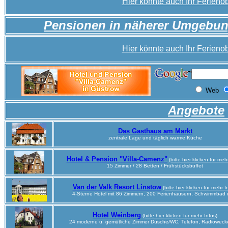
Hier könnte auch Ihr Ferienob
Pensionen in näherer Umgebu
Hier könnte auch Ihr Ferienob
Angebote
Das Gasthaus am Markt
zentrale Lage und täglich warme Küche
Hotel & Pension "Villa-Camenz"
(bitte hier klicken für meh
15 Zimmer / 28 Betten / Frühstücksbuffet
Van der Valk Resort Linstow
(bitte hier klicken für mehr I
4-Sterne Hotel mit 86 Zimmern, 200 Ferienhäusern, Schwimmbad 
Hotel Weinberg
(bitte hier klicken für mehr Infos)
24 moderne u. gemütliche Zimmer Dusche/WC, Telefon, Radiowecke