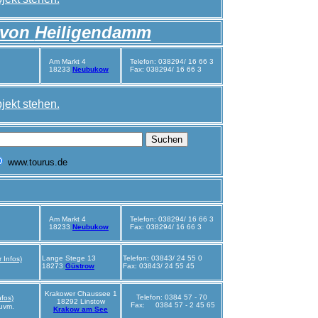
 von
Heiligendamm
Am Markt 4
Telefon: 038294/ 16 66 3
18233
Neubukow
Fax:
038294/ 16 66 3
jekt stehen.
Am Markt 4
Telefon: 038294/ 16 66 3
18233
Neubukow
Fax:
038294/ 16 66 3
Lange Stege 13
Telefon: 03843/ 24 55 0
r Infos)
18273
Güstrow
Fax: 03843/ 24 55 45
Krakower Chaussee 1
Telefon: 0384 57 - 70
nfos)
18292 Linstow
Fax: 0384 57 - 2 45 65
uvm.
Krakow am See