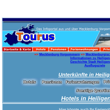
=>
Mecklenburg-Vorpommern
=>
Mecklenburgisc
Informationen zu Heilig
Geschichte Stadt Heilig
Ausflugsziele
Unterkünfte in
Heil
Hotels in
Heilig
Hier könnte auch Ihr Ferienob