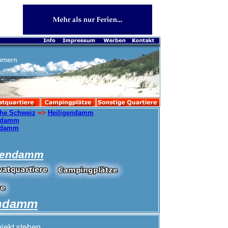
he Schweiz
=>
Heiligendamm
endamm
endamm
igendamm
endamm
jekt stehen.