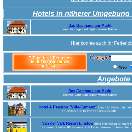
Hotels in näherer Umgebung
Das Gasthaus am Markt
zentrale Lage und täglich warme Küche
Hier könnte auch Ihr Ferienob
Angebote
Das Gasthaus am Markt
zentrale Lage und täglich warme Küche
Hotel & Pension "Villa-Camenz"
(bitte hier klicken für meh
15 Zimmer / 28 Betten / Frühstücksbuffet
Van der Valk Resort Linstow
(bitte hier klicken für mehr I
4-Sterne Hotel mit 86 Zimmern, 200 Ferienhäusern, Schwimmbad 