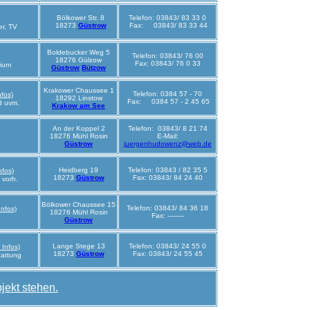
Bölkower Str. 8
Telefon: 03843/ 83 33 0
18273
Güstrow
Fax: 03843/ 83 33 44
r, TV
Boldebucker Weg 5
Telefon: 03843/ 76 00
18276 Gülzow
Fax: 03843/ 76 0 33
rium
Güstrow
Bützow
Krakower Chaussee 1
Telefon: 0384 57 - 70
nfos)
18292 Linstow
Fax: 0384 57 - 2 45 65
d uvm.
Krakow am See
An der Koppel 2
Telefon: 03843/ 8 21 74
18276 Mühl Rosin
E-Mail:
Güstrow
juergenhudowenz@web.de
Heidberg 19
Telefon: 03843 / 82 35 5
nfos)
18273
Güstrow
Fax: 03843/ 84 24 40
 vorh.
Bölkower Chaussee 15
Telefon: 03843/ 84 36 18
Infos)
18276 Mühl Rosin
Fax: --------
Güstrow
Lange Stege 13
Telefon: 03843/ 24 55 0
 Infos)
18273
Güstrow
Fax: 03843/ 24 55 45
tattung
jekt stehen.