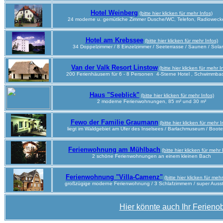
Hotel Weinberg
(bitte hier klicken für mehr Infos)
24 moderne u. gemütliche Zimmer Dusche/WC, Telefon, Radiowecke
Hotel am Krebssee
(bitte hier klicken für mehr Infos)
34 Doppelzimmer / 8 Einzelzimmer / Seeterrasse / Saunen / Sola
Van der Valk Resort Linstow
(bitte hier klicken für mehr I
200 Ferienhäusern für 6 - 8 Personen 4-Sterne Hotel , Schwimmba
Haus "Seeblick"
(bitte hier klicken für mehr Infos)
2 moderne Ferienwohnungen, 85 m² und 30 m²
Fewo der Familie Graumann
(bitte hier klicken für mehr I
liegt im Waldgebiet am Ufer des Inselsees / Barlachmuseum / Boote
Ferienwohnung am Mühlbach
(bitte hier klicken für mehr 
2 schöne Ferienwohnungen an einem kleinen Bach
Ferienwohnung "Villa-Camenz"
(bitte hier klicken für mehr
großzügige moderne Ferienwohnung / 3 Schlafzimmern
/ super Auss
Hier könnte auch Ihr Ferienob