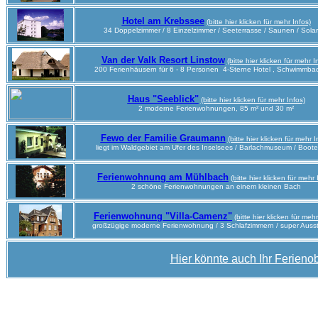
Hotel am Krebssee
(bitte hier klicken für mehr Infos)
34 Doppelzimmer / 8 Einzelzimmer / Seeterrasse / Saunen / Sola
Van der Valk Resort Linstow
(bitte hier klicken für mehr I
200 Ferienhäusern für 6 - 8 Personen 4-Sterne Hotel , Schwimmba
Haus "Seeblick"
(bitte hier klicken für mehr Infos)
2 moderne Ferienwohnungen, 85 m² und 30 m²
Fewo der Familie Graumann
(bitte hier klicken für mehr I
liegt im Waldgebiet am Ufer des Inselsees / Barlachmuseum / Boote
Ferienwohnung am Mühlbach
(bitte hier klicken für mehr 
2 schöne Ferienwohnungen an einem kleinen Bach
Ferienwohnung "Villa-Camenz"
(bitte hier klicken für mehr
großzügige moderne Ferienwohnung / 3 Schlafzimmern
/ super Auss
Hier könnte auch Ihr Ferienob