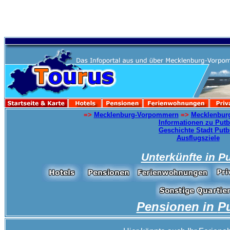
=>
Mecklenburg-Vorpommern
=>
Mecklenbur
Informationen zu Put
Geschichte Stadt Put
Ausflugsziele
Unterkünfte in
P
Pensionen in
P