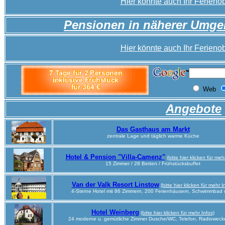
Hier könnte auch Ihr Ferienob
Pensionen in näherer Umg
Hier könnte auch Ihr Ferienob
Angebote
Das Gasthaus am Markt
zentrale Lage und täglich warme Küche
Hotel & Pension "Villa-Camenz"
(bitte hier klicken für meh
15 Zimmer / 28 Betten / Frühstücksbuffet
Van der Valk Resort Linstow
(bitte hier klicken für mehr I
4-Sterne Hotel mit 86 Zimmern, 200 Ferienhäusern, Schwimmbad 
Hotel Weinberg
(bitte hier klicken für mehr Infos)
24 moderne u. gemütliche Zimmer Dusche/WC, Telefon, Radiowecke