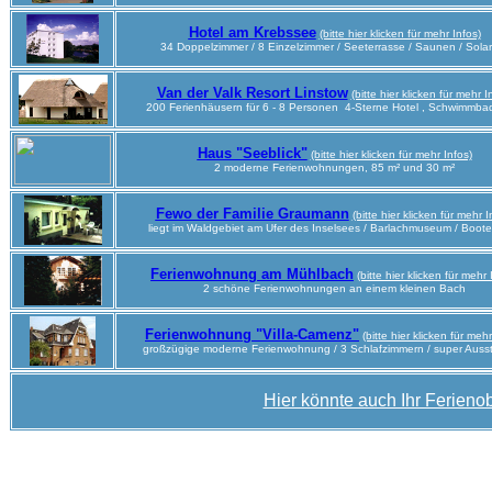
Hotel am Krebssee
(bitte hier klicken für mehr Infos)
34 Doppelzimmer / 8 Einzelzimmer / Seeterrasse / Saunen / Sola
Van der Valk Resort Linstow
(bitte hier klicken für mehr I
200 Ferienhäusern für 6 - 8 Personen 4-Sterne Hotel , Schwimmba
Haus "Seeblick"
(bitte hier klicken für mehr Infos)
2 moderne Ferienwohnungen, 85 m² und 30 m²
Fewo der Familie Graumann
(bitte hier klicken für mehr I
liegt im Waldgebiet am Ufer des Inselsees / Barlachmuseum / Boote
Ferienwohnung am Mühlbach
(bitte hier klicken für mehr 
2 schöne Ferienwohnungen an einem kleinen Bach
Ferienwohnung "Villa-Camenz"
(bitte hier klicken für mehr
großzügige moderne Ferienwohnung / 3 Schlafzimmern
/ super Auss
Hier könnte auch Ihr Ferienob