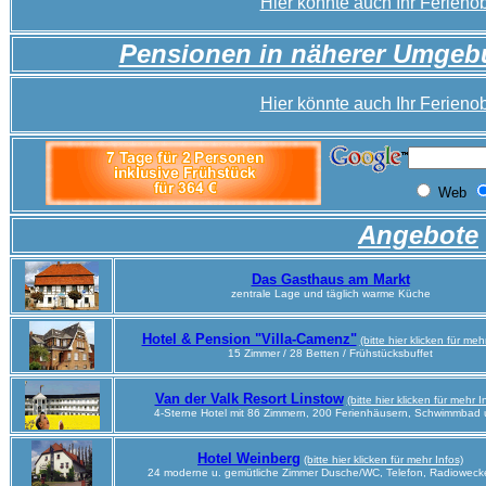
Hier könnte auch Ihr Ferienob
Pensionen in näherer Umge
Hier könnte auch Ihr Ferienob
Angebote
Das Gasthaus am Markt
zentrale Lage und täglich warme Küche
Hotel & Pension "Villa-Camenz"
(bitte hier klicken für meh
15 Zimmer / 28 Betten / Frühstücksbuffet
Van der Valk Resort Linstow
(bitte hier klicken für mehr I
4-Sterne Hotel mit 86 Zimmern, 200 Ferienhäusern, Schwimmbad 
Hotel Weinberg
(bitte hier klicken für mehr Infos)
24 moderne u. gemütliche Zimmer Dusche/WC, Telefon, Radiowecke