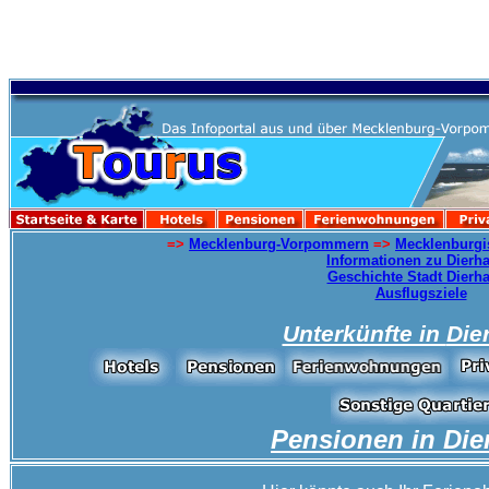
=>
Mecklenburg-Vorpommern
=>
Mecklenburgi
Informationen zu Dierh
Geschichte Stadt Dierh
Ausflugsziele
Unterkünfte in
Die
Pensionen in
Die