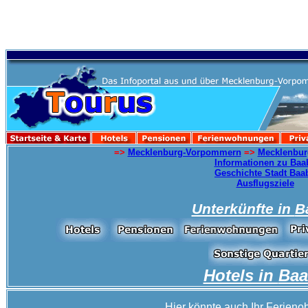
=>
Mecklenburg-Vorpommern
=>
Mecklenbur
Informationen zu Baa
Geschichte Stadt Baa
Ausflugsziele
Unterkünfte in
B
Hotels in
Baa
Hier könnte auch Ihr Ferienob