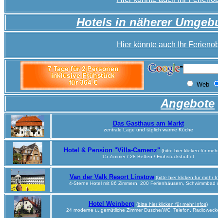
Hotels in näherer Umge
Hier könnte auch Ihr Ferienob
Angebote
Das Gasthaus am Markt
zentrale Lage und täglich warme Küche
Hotel & Pension "Villa-Camenz"
(bitte hier klicken für meh
15 Zimmer / 28 Betten / Frühstücksbuffet
Van der Valk Resort Linstow
(bitte hier klicken für mehr I
4-Sterne Hotel mit 86 Zimmern, 200 Ferienhäusern, Schwimmbad 
Hotel Weinberg
(bitte hier klicken für mehr Infos)
24 moderne u. gemütliche Zimmer Dusche/WC, Telefon, Radiowecke