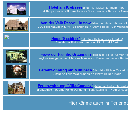
Hotel am Krebssee
(bitte hier klicken für mehr Infos)
34 Doppelzimmer / 8 Einzelzimmer / Seeterrasse / Saunen / Sola
Van der Valk Resort Linstow
(bitte hier klicken für mehr I
200 Ferienhäusern für 6 - 8 Personen 4-Sterne Hotel , Schwimmba
Haus "Seeblick"
(bitte hier klicken für mehr Infos)
2 moderne Ferienwohnungen, 85 m² und 30 m²
Fewo der Familie Graumann
(bitte hier klicken für mehr I
liegt im Waldgebiet am Ufer des Inselsees / Barlachmuseum / Boote
Ferienwohnung am Mühlbach
(bitte hier klicken für mehr 
2 schöne Ferienwohnungen an einem kleinen Bach
Ferienwohnung "Villa-Camenz"
(bitte hier klicken für mehr
großzügige moderne Ferienwohnung / 3 Schlafzimmern
/ super Auss
Hier könnte auch Ihr Ferienob