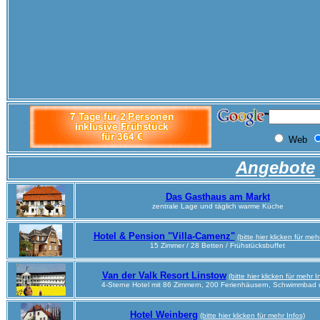
Angebote
Das Gasthaus am Markt
zentrale Lage und täglich warme Küche
Hotel & Pension "Villa-Camenz"
(bitte hier klicken für meh
15 Zimmer / 28 Betten / Frühstücksbuffet
Van der Valk Resort Linstow
(bitte hier klicken für mehr I
4-Sterne Hotel mit 86 Zimmern, 200 Ferienhäusern, Schwimmbad 
Hotel Weinberg
(bitte hier klicken für mehr Infos)