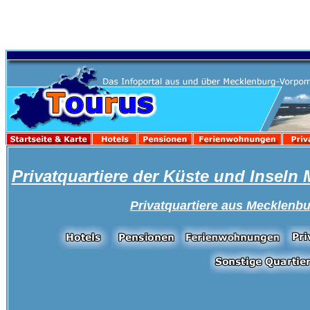
Privatquartiere der Küste und Insel
Privatquartiere
aus Mecklenb