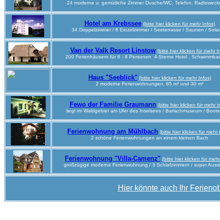
24 moderne u. gemütliche Zimmer Dusche/WC, Telefon, Radiowecke
Hotel am Krebssee
(bitte hier klicken für mehr Infos)
34 Doppelzimmer / 8 Einzelzimmer / Seeterrasse / Saunen / Sola
Van der Valk Resort Linstow
(bitte hier klicken für mehr I
200 Ferienhäusern für 6 - 8 Personen 4-Sterne Hotel , Schwimmba
Haus "Seeblick"
(bitte hier klicken für mehr Infos)
2 moderne Ferienwohnungen, 85 m² und 30 m²
Fewo der Familie Graumann
(bitte hier klicken für mehr I
liegt im Waldgebiet am Ufer des Inselsees / Barlachmuseum / Boote
Ferienwohnung am Mühlbach
(bitte hier klicken für mehr 
2 schöne Ferienwohnungen an einem kleinen Bach
Ferienwohnung "Villa-Camenz"
(bitte hier klicken für mehr
großzügige moderne Ferienwohnung / 3 Schlafzimmern
/ super Auss
Hier könnte auch Ihr Ferienob