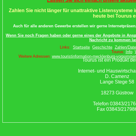
Lassen Sie sich einfach unsere aktuell
Zahlen Sie nicht länger für unattraktive Listensysteme 
heute bei Tourus e
Auch für alle anderen Gewerbe erstellen wir gerne Internetpräs
Wenn Sie noch Fragen haben oder gerne eines der Angebote in Ans
Nachricht zu kommen la
Links:
Startseite
Geschichte
Zahlen/Dat
Tourus:
Info
Weitere Adressen:
www.touristinformation-mecklenburg-vorpommer
Tourus ist ein Produkt de
Internet- und Hauswirtscha
D. Camenz
Lange Stege 58
18273 Güstrow
Telefon 03843/217
Fax 03843/21798