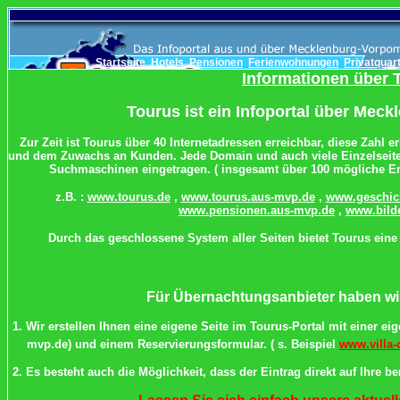
Startseite
Hotels
Pensionen
Ferienwohnungen
Privatquar
Informationen über 
Tourus ist ein Infoportal über Me
Zur Zeit ist Tourus über 40 Internetadressen erreichbar, diese Zahl
und dem Zuwachs an Kunden. Jede Domain und auch viele Einzelseiten 
Suchmaschinen eingetragen. ( insgesamt über 100 mögliche Er
z.B. :
www.tourus.de
,
www.tourus.aus-mvp.de
,
www.geschic
www.pensionen.aus-mvp.de
,
www.bild
Durch das geschlossene System aller Seiten bietet Tourus eine 
Für Übernachtungsanbieter haben wi
1. Wir erstellen Ihnen eine eigene Seite im Tourus-Portal mit einer e
mvp.de) und einem Reservierungsformular. ( s. Beispiel
www.villa
2. Es besteht auch die Möglichkeit, dass der Eintrag direkt auf Ihre 