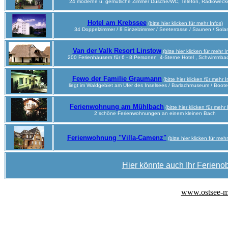
24 moderne u. gemütliche Zimmer Dusche/WC, Telefon, Radiowecke
Hotel am Krebssee
(bitte hier klicken für mehr Infos)
34 Doppelzimmer / 8 Einzelzimmer / Seeterrasse / Saunen / Sola
Van der Valk Resort Linstow
(bitte hier klicken für mehr I
200 Ferienhäusern für 6 - 8 Personen 4-Sterne Hotel , Schwimmba
Fewo der Familie Graumann
(bitte hier klicken für mehr I
liegt im Waldgebiet am Ufer des Inselsees / Barlachmuseum / Boote
Ferienwohnung am Mühlbach
(bitte hier klicken für mehr 
2 schöne Ferienwohnungen an einem kleinen Bach
Ferienwohnung "Villa-Camenz"
(bitte hier klicken für mehr
Hier könnte auch Ihr Ferienob
www.ostsee-m