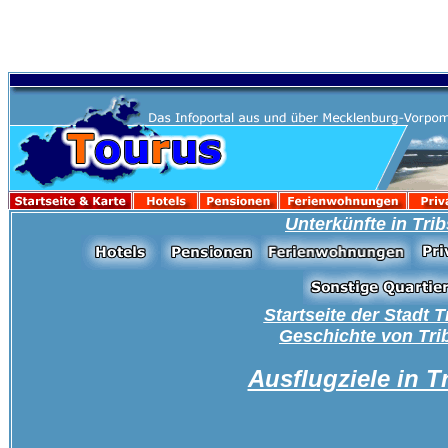
Unterkünfte in Tri
Startseite der Stadt 
Geschichte von Tri
Ausflugziele in T