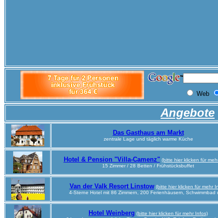
Angebote
Das Gasthaus am Markt
zentrale Lage und täglich warme Küche
Hotel & Pension "Villa-Camenz"
(bitte hier klicken für meh
15 Zimmer / 28 Betten / Frühstücksbuffet
Van der Valk Resort Linstow
(bitte hier klicken für mehr I
4-Sterne Hotel mit 86 Zimmern, 200 Ferienhäusern, Schwimmbad 
Hotel Weinberg
(bitte hier klicken für mehr Infos)