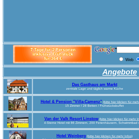
Angebote
Das Gasthaus am Markt
zentrale Lage und täglich warme Küche
Hotel & Pension "Villa-Camenz"
(bitte hier klicken für meh
15 Zimmer / 28 Betten / Frühstücksbuffet
Van der Valk Resort Linstow
(bitte hier klicken für mehr I
4-Sterne Hotel mit 86 Zimmern, 200 Ferienhäusern, Schwimmbad 
Hotel Weinberg
(bitte hier klicken für mehr Infos)