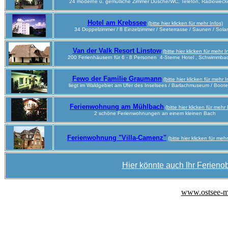
24 moderne u. gemütliche Zimmer Dusche/WC, Telefon, Radiowecke
Hotel am Krebssee
(bitte hier klicken für mehr Infos)
34 Doppelzimmer / 8 Einzelzimmer / Seeterrasse / Saunen / Sola
Van der Valk Resort Linstow
(bitte hier klicken für mehr I
200 Ferienhäusern für 6 - 8 Personen 4-Sterne Hotel , Schwimmba
Fewo der Familie Graumann
(bitte hier klicken für mehr I
liegt im Waldgebiet am Ufer des Inselsees / Barlachmuseum / Boote
Ferienwohnung am Mühlbach
(bitte hier klicken für mehr 
2 schöne Ferienwohnungen an einem kleinen Bach
Ferienwohnung "Villa-Camenz"
(bitte hier klicken für mehr
Hier könnte auch Ihr Ferienob
www.ostsee-m