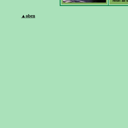
reise: ab 
▲
oben