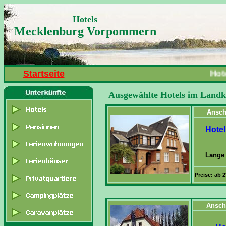
Hotels
Mecklenburg Vorpommern
Startseite
Hotels
Ausgewählte Hotels im Land
Ansch
Hotel
Lange 
Preise: ab 
Ansch