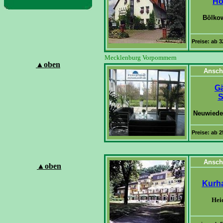
Ho
Bölkow
Preise: ab 
Mecklenburg Vorpommern
▲
oben
Ansch
G
S
Neuwiede
Preise: ab 
Ansch
▲
oben
Kurha
Hei