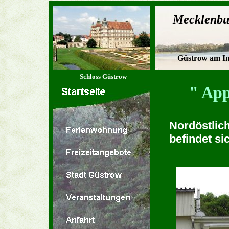
Mecklenbu
Güstrow am In
Schloss Güstrow
" Ap