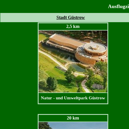
Ausflugz
Stadt Güstrow
2,5 km
Natur - und Umweltpark Güstrow
20 km